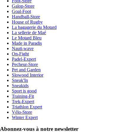
Foot-Store
Galop-Store
Goal-Foot
Handball-Store
House of Rugby
La bagagerie du Motard
La sellerie de Maé
Le Motard Bleu
Made in Paradis
Nauti-wave
On-Fight
Padel-Expert
Pecheur-Store
Pet and Garden
Slowood Interior
Sneak'In
Sneakids
Sport is good
Training-Fit
Trek-Expert
Triathlon Expert
Vélo-Store
Winter Expert
Abonnez-vous à notre newsletter