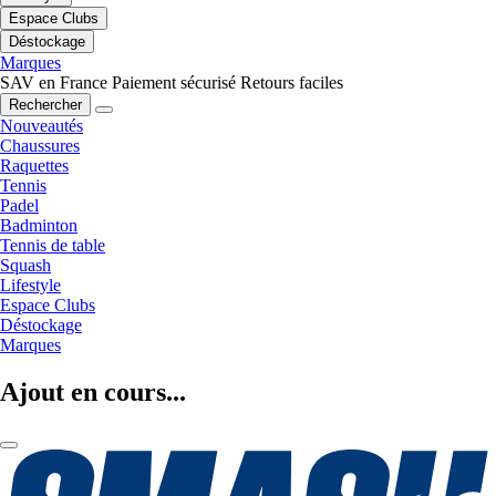
Espace Clubs
Déstockage
Marques
SAV en France
Paiement sécurisé
Retours faciles
Rechercher
Nouveautés
Chaussures
Raquettes
Tennis
Padel
Badminton
Tennis de table
Squash
Lifestyle
Espace Clubs
Déstockage
Marques
Ajout en cours...