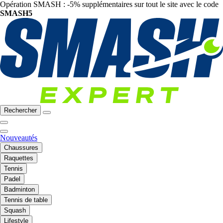
Opération SMASH : -5% supplémentaires sur tout le site avec le code
SMASH5
Rechercher
Nouveautés
Chaussures
Raquettes
Tennis
Padel
Badminton
Tennis de table
Squash
Lifestyle