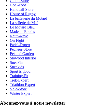
Galop-Store
Goal-Foot
Handball-Store
House of Rugby
La bagagerie du Motard
La sellerie de Maé
Le Motard Bleu
Made in Paradis
Nauti-wave
On-Fight
Padel-Expert
Pecheur-Store
Pet and Garden
Slowood Interior
Sneak'In
Sneakids
Sport is good
Training-Fit
Trek-Expert
Triathlon Expert
Vélo-Store
Winter Expert
Abonnez-vous à notre newsletter