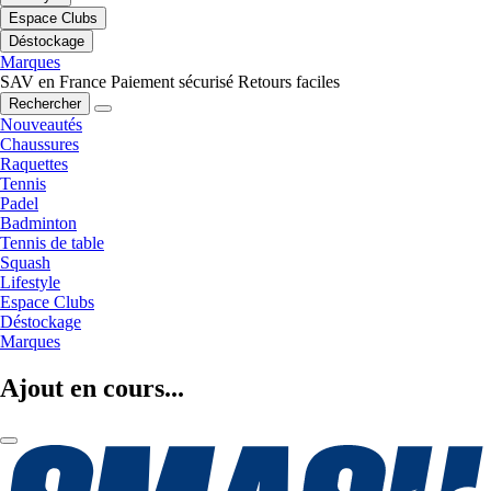
Espace Clubs
Déstockage
Marques
SAV en France
Paiement sécurisé
Retours faciles
Rechercher
Nouveautés
Chaussures
Raquettes
Tennis
Padel
Badminton
Tennis de table
Squash
Lifestyle
Espace Clubs
Déstockage
Marques
Ajout en cours...