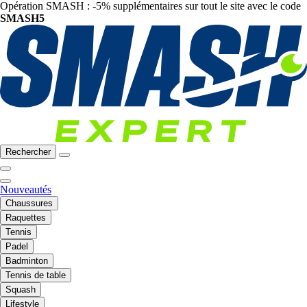
Opération SMASH : -5% supplémentaires sur tout le site avec le code
SMASH5
Rechercher
Nouveautés
Chaussures
Raquettes
Tennis
Padel
Badminton
Tennis de table
Squash
Lifestyle