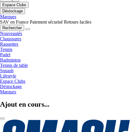
Espace Clubs
Déstockage
Marques
SAV en France
Paiement sécurisé
Retours faciles
Rechercher
Nouveautés
Chaussures
Raquettes
Tennis
Padel
Badminton
Tennis de table
Squash
Lifestyle
Espace Clubs
Déstockage
Marques
Ajout en cours...