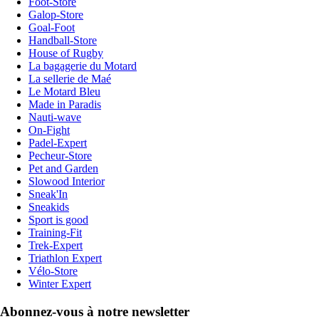
Foot-Store
Galop-Store
Goal-Foot
Handball-Store
House of Rugby
La bagagerie du Motard
La sellerie de Maé
Le Motard Bleu
Made in Paradis
Nauti-wave
On-Fight
Padel-Expert
Pecheur-Store
Pet and Garden
Slowood Interior
Sneak'In
Sneakids
Sport is good
Training-Fit
Trek-Expert
Triathlon Expert
Vélo-Store
Winter Expert
Abonnez-vous à notre newsletter