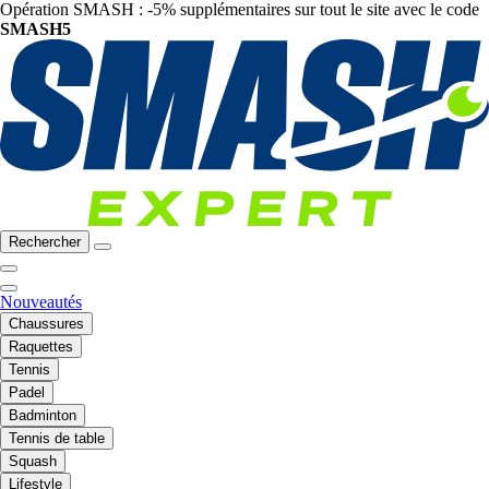
Opération SMASH : -5% supplémentaires sur tout le site avec le code
SMASH5
Rechercher
Nouveautés
Chaussures
Raquettes
Tennis
Padel
Badminton
Tennis de table
Squash
Lifestyle