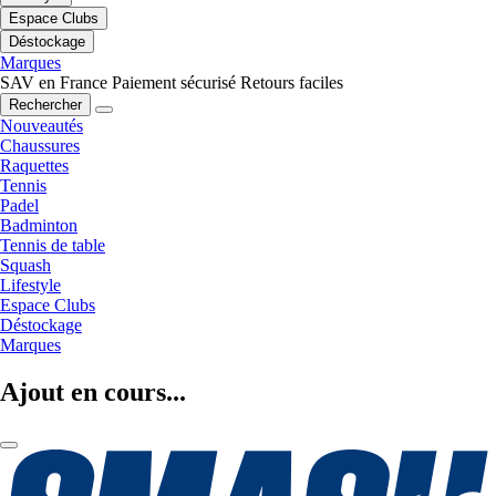
Espace Clubs
Déstockage
Marques
SAV en France
Paiement sécurisé
Retours faciles
Rechercher
Nouveautés
Chaussures
Raquettes
Tennis
Padel
Badminton
Tennis de table
Squash
Lifestyle
Espace Clubs
Déstockage
Marques
Ajout en cours...