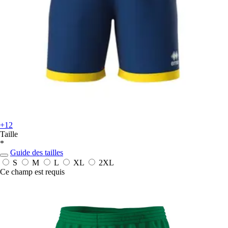
+12
Taille
*
Guide des tailles
S
M
L
XL
2XL
Ce champ est requis