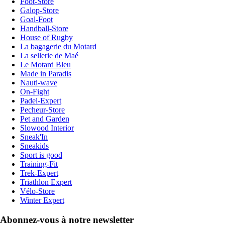
Foot-Store
Galop-Store
Goal-Foot
Handball-Store
House of Rugby
La bagagerie du Motard
La sellerie de Maé
Le Motard Bleu
Made in Paradis
Nauti-wave
On-Fight
Padel-Expert
Pecheur-Store
Pet and Garden
Slowood Interior
Sneak'In
Sneakids
Sport is good
Training-Fit
Trek-Expert
Triathlon Expert
Vélo-Store
Winter Expert
Abonnez-vous à notre newsletter