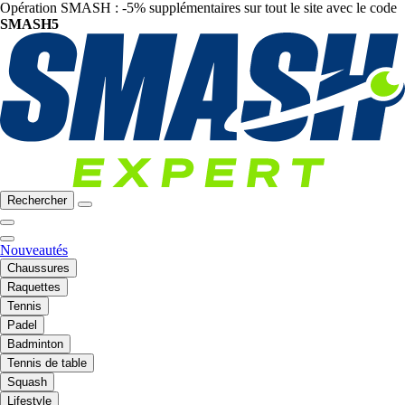
Opération SMASH : -5% supplémentaires sur tout le site avec le code
SMASH5
Rechercher
Nouveautés
Chaussures
Raquettes
Tennis
Padel
Badminton
Tennis de table
Squash
Lifestyle