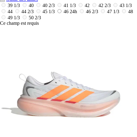
39 1/3
40
40 2/3
41 1/3
42
42 2/3
43 1/3
44
44 2/3
45 1/3
46
24h
46 2/3
47 1/3
48
49 1/3
50 2/3
Ce champ est requis