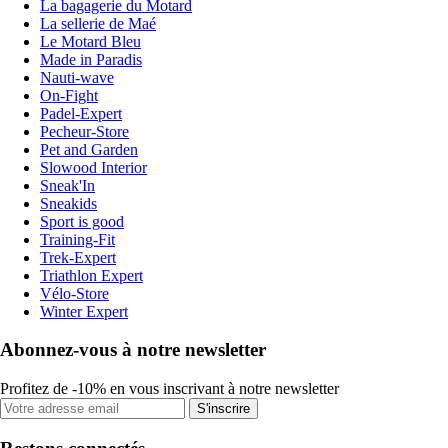
La bagagerie du Motard
La sellerie de Maé
Le Motard Bleu
Made in Paradis
Nauti-wave
On-Fight
Padel-Expert
Pecheur-Store
Pet and Garden
Slowood Interior
Sneak'In
Sneakids
Sport is good
Training-Fit
Trek-Expert
Triathlon Expert
Vélo-Store
Winter Expert
Abonnez-vous à notre newsletter
Profitez de -10% en vous inscrivant à notre newsletter
S'inscrire