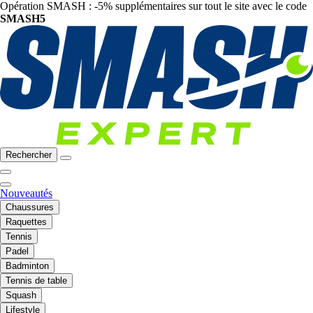
Opération SMASH : -5% supplémentaires sur tout le site avec le code
SMASH5
Rechercher
Nouveautés
Chaussures
Raquettes
Tennis
Padel
Badminton
Tennis de table
Squash
Lifestyle