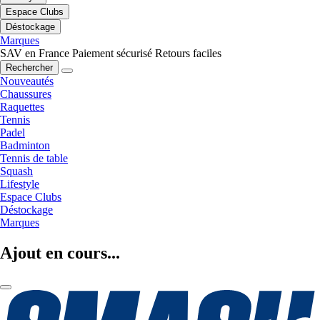
Espace Clubs
Déstockage
Marques
SAV en France
Paiement sécurisé
Retours faciles
Rechercher
Nouveautés
Chaussures
Raquettes
Tennis
Padel
Badminton
Tennis de table
Squash
Lifestyle
Espace Clubs
Déstockage
Marques
Ajout en cours...