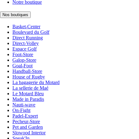
Notre boutique
Nos boutiques
Basket-Center
Boulevard du Golf
Direct Running
Direct-Volley
Espace Golf
Foot-Store
Galop-Store
Goal-Foot
Handball-Store
House of Rugby
La bagagerie du Motard
La sellerie de Maé
Le Motard Bleu
Made in Paradis
Nauti-wave
On-Fight
Padel-Expert
Pecheur-Store
Pet and Garden
Slowood Interior
Sneak'In