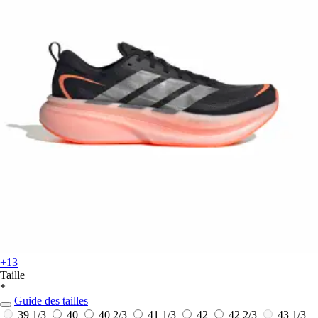
+13
Taille
*
Guide des tailles
39 1/3
40
40 2/3
41 1/3
42
42 2/3
43 1/3