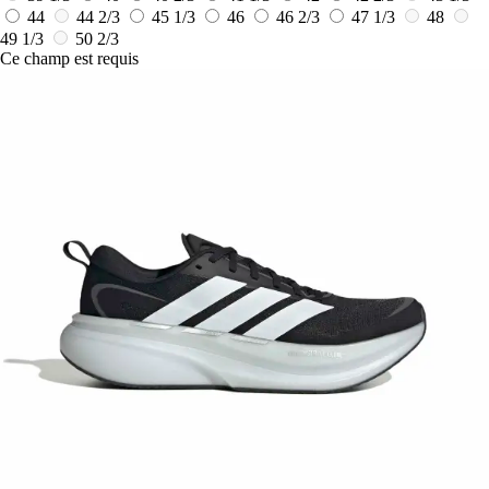
44
44 2/3
45 1/3
46
46 2/3
47 1/3
48
49 1/3
50 2/3
Ce champ est requis