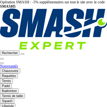
Opération SMASH : -5% supplémentaires sur tout le site avec le code
SMASH5
Rechercher
Nouveautés
Chaussures
Raquettes
Tennis
Padel
Badminton
Tennis de table
Squash
Lifestyle