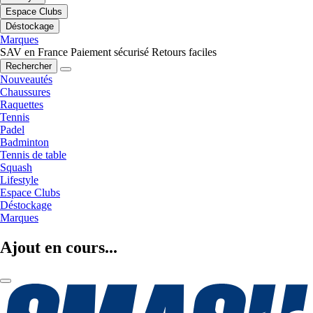
Espace Clubs
Déstockage
Marques
SAV en France
Paiement sécurisé
Retours faciles
Rechercher
Nouveautés
Chaussures
Raquettes
Tennis
Padel
Badminton
Tennis de table
Squash
Lifestyle
Espace Clubs
Déstockage
Marques
Ajout en cours...