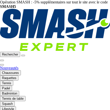
Opération SMASH : -5% supplémentaires sur tout le site avec le code
SMASH5
Rechercher
Nouveautés
Chaussures
Raquettes
Tennis
Padel
Badminton
Tennis de table
Squash
Lifestyle