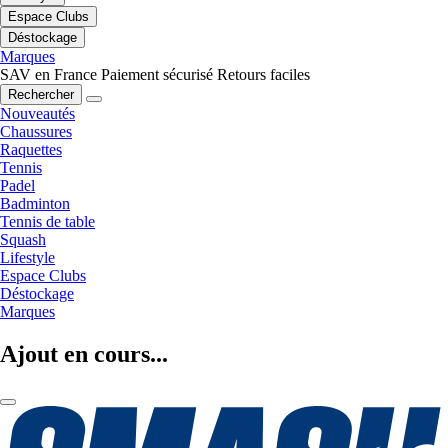
Espace Clubs
Déstockage
Marques
SAV en France
Paiement sécurisé
Retours faciles
Rechercher
Nouveautés
Chaussures
Raquettes
Tennis
Padel
Badminton
Tennis de table
Squash
Lifestyle
Espace Clubs
Déstockage
Marques
Ajout en cours...