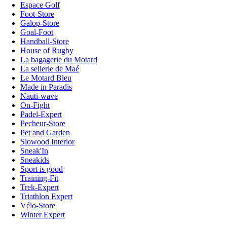
Espace Golf
Foot-Store
Galop-Store
Goal-Foot
Handball-Store
House of Rugby
La bagagerie du Motard
La sellerie de Maé
Le Motard Bleu
Made in Paradis
Nauti-wave
On-Fight
Padel-Expert
Pecheur-Store
Pet and Garden
Slowood Interior
Sneak'In
Sneakids
Sport is good
Training-Fit
Trek-Expert
Triathlon Expert
Vélo-Store
Winter Expert