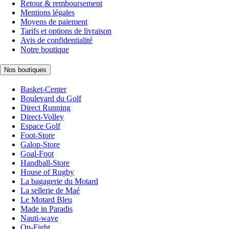
Retour & remboursement
Mentions légales
Moyens de paiement
Tarifs et options de livraison
Avis de confidentialité
Notre boutique
Nos boutiques
Basket-Center
Boulevard du Golf
Direct Running
Direct-Volley
Espace Golf
Foot-Store
Galop-Store
Goal-Foot
Handball-Store
House of Rugby
La bagagerie du Motard
La sellerie de Maé
Le Motard Bleu
Made in Paradis
Nauti-wave
On-Fight