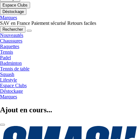
Espace Clubs
Déstockage
Marques
SAV en France
Paiement sécurisé
Retours faciles
Rechercher
Nouveautés
Chaussures
Raquettes
Tennis
Padel
Badminton
Tennis de table
Squash
Lifestyle
Espace Clubs
Déstockage
Marques
Ajout en cours...