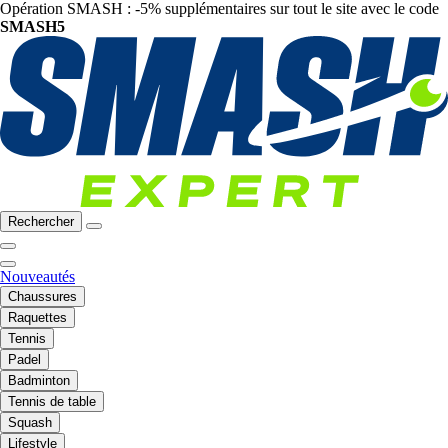
Opération SMASH : -5% supplémentaires sur tout le site avec le code
SMASH5
Rechercher
Nouveautés
Chaussures
Raquettes
Tennis
Padel
Badminton
Tennis de table
Squash
Lifestyle