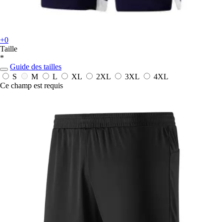
+0
Taille
*
Guide des tailles
S
M
L
XL
2XL
3XL
4XL
Ce champ est requis