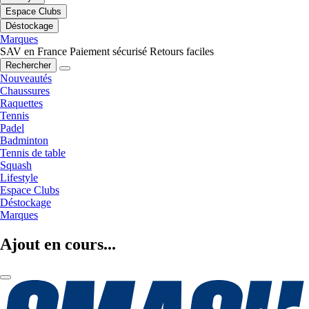
Espace Clubs
Déstockage
Marques
SAV en France
Paiement sécurisé
Retours faciles
Rechercher
Nouveautés
Chaussures
Raquettes
Tennis
Padel
Badminton
Tennis de table
Squash
Lifestyle
Espace Clubs
Déstockage
Marques
Ajout en cours...