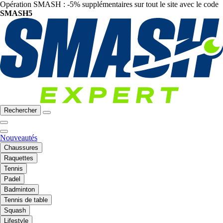
Opération SMASH : -5% supplémentaires sur tout le site avec le code
SMASH5
Rechercher
Nouveautés
Chaussures
Raquettes
Tennis
Padel
Badminton
Tennis de table
Squash
Lifestyle