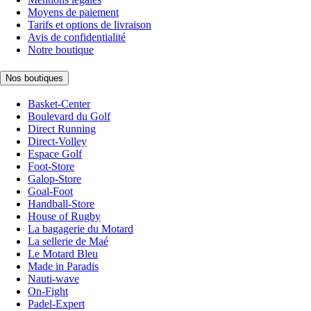
Moyens de paiement
Tarifs et options de livraison
Avis de confidentialité
Notre boutique
Nos boutiques
Basket-Center
Boulevard du Golf
Direct Running
Direct-Volley
Espace Golf
Foot-Store
Galop-Store
Goal-Foot
Handball-Store
House of Rugby
La bagagerie du Motard
La sellerie de Maé
Le Motard Bleu
Made in Paradis
Nauti-wave
On-Fight
Padel-Expert