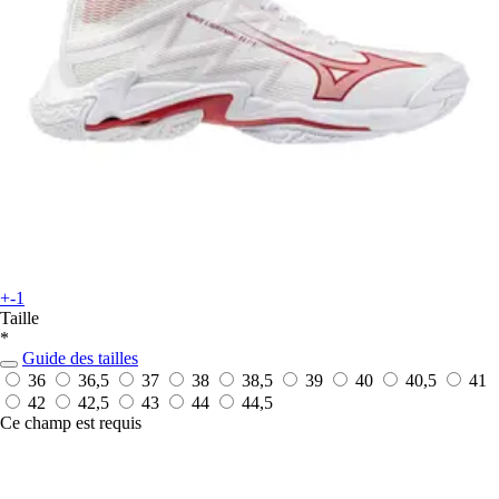
+-1
Taille
*
Guide des tailles
36
36,5
37
38
38,5
39
40
40,5
41
42
42,5
43
44
44,5
Ce champ est requis