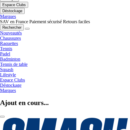
Espace Clubs
Déstockage
Marques
SAV en France
Paiement sécurisé
Retours faciles
Rechercher
Nouveautés
Chaussures
Raquettes
Tennis
Padel
Badminton
Tennis de table
Squash
Lifestyle
Espace Clubs
Déstockage
Marques
Ajout en cours...