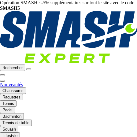
Opération SMASH : -5% supplémentaires sur tout le site avec le code
SMASH5
Rechercher
Nouveautés
Chaussures
Raquettes
Tennis
Padel
Badminton
Tennis de table
Squash
Lifestyle