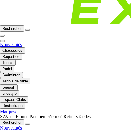
Rechercher
Nouveautés
Chaussures
Raquettes
Tennis
Padel
Badminton
Tennis de table
Squash
Lifestyle
Espace Clubs
Déstockage
Marques
SAV en France
Paiement sécurisé
Retours faciles
Rechercher
Nouveautés