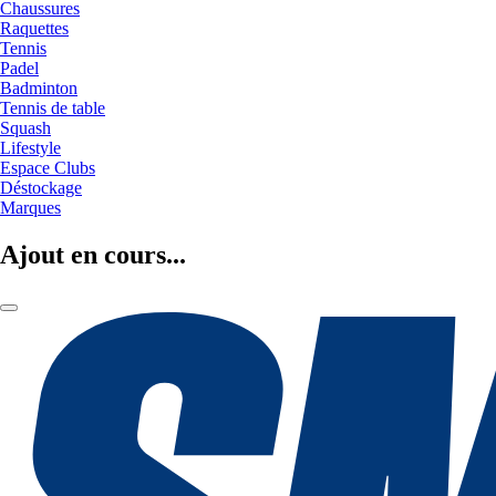
Chaussures
Raquettes
Tennis
Padel
Badminton
Tennis de table
Squash
Lifestyle
Espace Clubs
Déstockage
Marques
Ajout en cours...