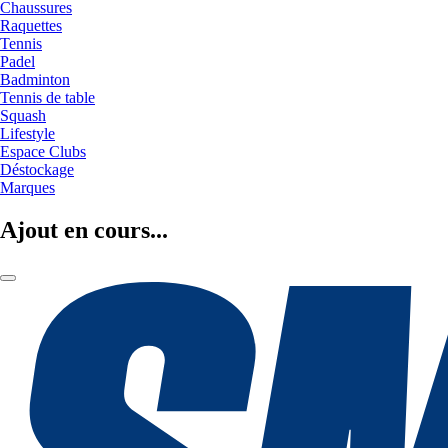
Chaussures
Raquettes
Tennis
Padel
Badminton
Tennis de table
Squash
Lifestyle
Espace Clubs
Déstockage
Marques
Ajout en cours...