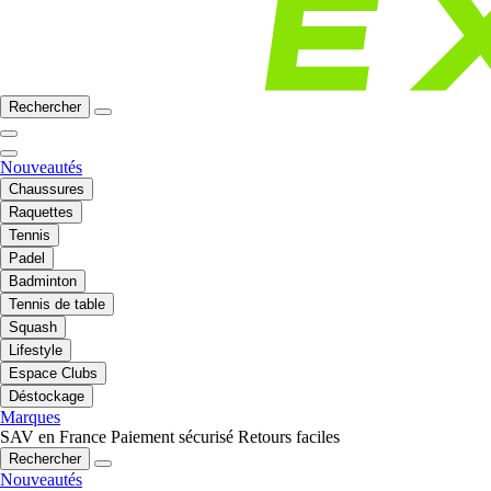
Rechercher
Nouveautés
Chaussures
Raquettes
Tennis
Padel
Badminton
Tennis de table
Squash
Lifestyle
Espace Clubs
Déstockage
Marques
SAV en France
Paiement sécurisé
Retours faciles
Rechercher
Nouveautés