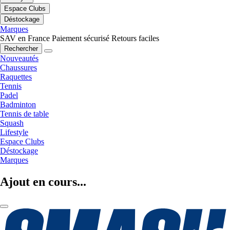
Espace Clubs
Déstockage
Marques
SAV en France
Paiement sécurisé
Retours faciles
Rechercher
Nouveautés
Chaussures
Raquettes
Tennis
Padel
Badminton
Tennis de table
Squash
Lifestyle
Espace Clubs
Déstockage
Marques
Ajout en cours...