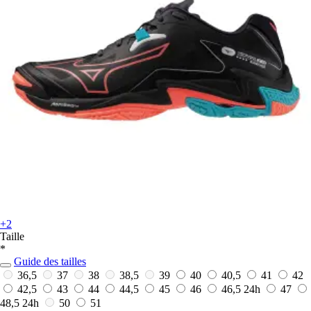
+2
Taille
*
Guide des tailles
36,5
37
38
38,5
39
40
40,5
41
42
42,5
43
44
44,5
45
46
46,5
24h
47
48,5
24h
50
51