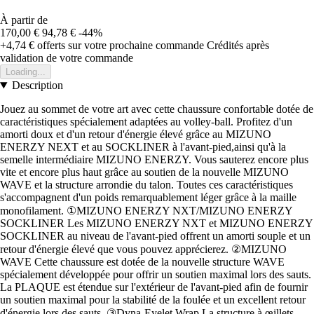
À partir de
170,00 €
94,78 €
-44%
+4,74 €
offerts sur votre prochaine commande
Crédités après
validation de votre commande
Loading...
Description
Jouez au sommet de votre art avec cette chaussure confortable dotée de
caractéristiques spécialement adaptées au volley-ball. Profitez d'un
amorti doux et d'un retour d'énergie élevé grâce au MIZUNO
ENERZY NEXT et au SOCKLINER à l'avant-pied,ainsi qu'à la
semelle intermédiaire MIZUNO ENERZY. Vous sauterez encore plus
vite et encore plus haut grâce au soutien de la nouvelle MIZUNO
WAVE et la structure arrondie du talon. Toutes ces caractéristiques
s'accompagnent d'un poids remarquablement léger grâce à la maille
monofilament. ①MIZUNO ENERZY NXT/MIZUNO ENERZY
SOCKLINER Les MIZUNO ENERZY NXT et MIZUNO ENERZY
SOCKLINER au niveau de l'avant-pied offrent un amorti souple et un
retour d'énergie élevé que vous pouvez apprécierez. ②MIZUNO
WAVE Cette chaussure est dotée de la nouvelle structure WAVE
spécialement développée pour offrir un soutien maximal lors des sauts.
La PLAQUE est étendue sur l'extérieur de l'avant-pied afin de fournir
un soutien maximal pour la stabilité de la foulée et un excellent retour
d'énergie lors des sauts. ③Dyna-Eyelet Wrap La structure à œillets