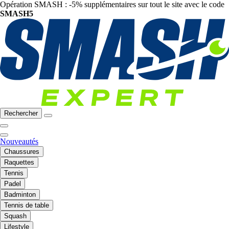
Opération SMASH : -5% supplémentaires sur tout le site avec le code
SMASH5
Rechercher
Nouveautés
Chaussures
Raquettes
Tennis
Padel
Badminton
Tennis de table
Squash
Lifestyle