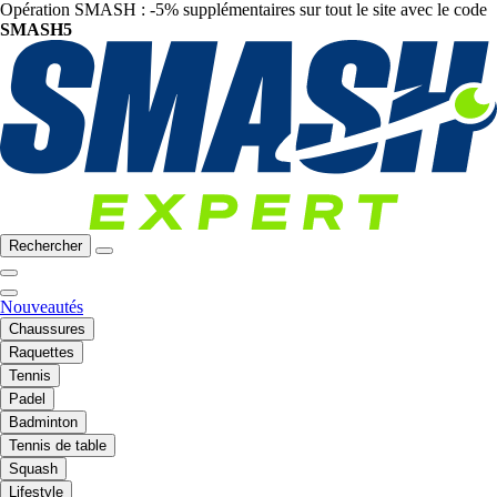
Opération SMASH : -5% supplémentaires sur tout le site avec le code
SMASH5
Rechercher
Nouveautés
Chaussures
Raquettes
Tennis
Padel
Badminton
Tennis de table
Squash
Lifestyle