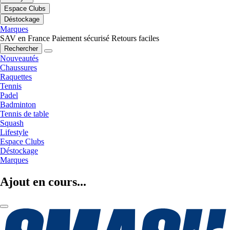
Espace Clubs
Déstockage
Marques
SAV en France
Paiement sécurisé
Retours faciles
Rechercher
Nouveautés
Chaussures
Raquettes
Tennis
Padel
Badminton
Tennis de table
Squash
Lifestyle
Espace Clubs
Déstockage
Marques
Ajout en cours...