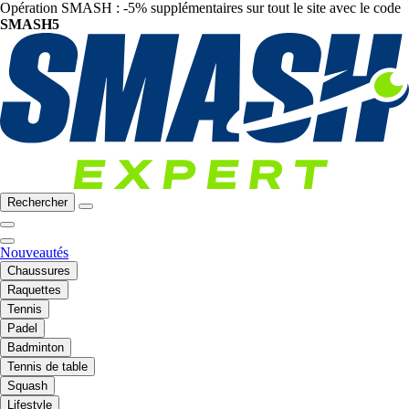
Opération SMASH : -5% supplémentaires sur tout le site avec le code
SMASH5
Rechercher
Nouveautés
Chaussures
Raquettes
Tennis
Padel
Badminton
Tennis de table
Squash
Lifestyle