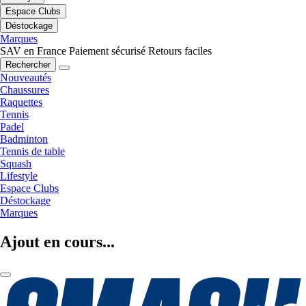
Espace Clubs
Déstockage
Marques
SAV en France
Paiement sécurisé
Retours faciles
Rechercher
Nouveautés
Chaussures
Raquettes
Tennis
Padel
Badminton
Tennis de table
Squash
Lifestyle
Espace Clubs
Déstockage
Marques
Ajout en cours...