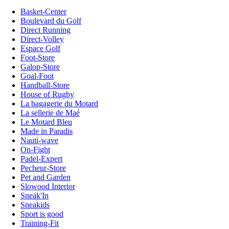
Basket-Center
Boulevard du Golf
Direct Running
Direct-Volley
Espace Golf
Foot-Store
Galop-Store
Goal-Foot
Handball-Store
House of Rugby
La bagagerie du Motard
La sellerie de Maé
Le Motard Bleu
Made in Paradis
Nauti-wave
On-Fight
Padel-Expert
Pecheur-Store
Pet and Garden
Slowood Interior
Sneak'In
Sneakids
Sport is good
Training-Fit