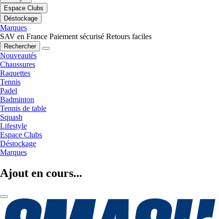
Espace Clubs
Déstockage
Marques
SAV en France
Paiement sécurisé
Retours faciles
Rechercher
Nouveautés
Chaussures
Raquettes
Tennis
Padel
Badminton
Tennis de table
Squash
Lifestyle
Espace Clubs
Déstockage
Marques
Ajout en cours...