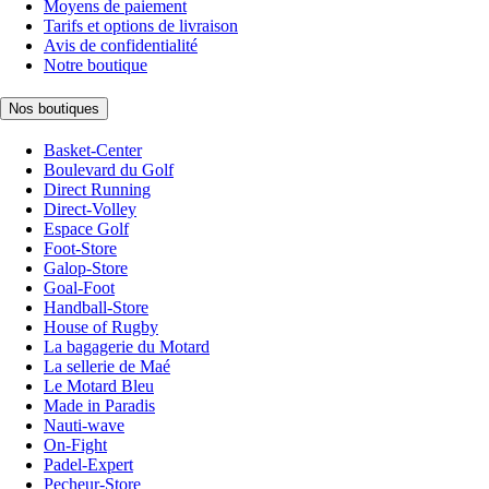
Moyens de paiement
Tarifs et options de livraison
Avis de confidentialité
Notre boutique
Nos boutiques
Basket-Center
Boulevard du Golf
Direct Running
Direct-Volley
Espace Golf
Foot-Store
Galop-Store
Goal-Foot
Handball-Store
House of Rugby
La bagagerie du Motard
La sellerie de Maé
Le Motard Bleu
Made in Paradis
Nauti-wave
On-Fight
Padel-Expert
Pecheur-Store