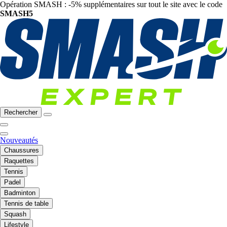
Opération SMASH : -5% supplémentaires sur tout le site avec le code
SMASH5
Rechercher
Nouveautés
Chaussures
Raquettes
Tennis
Padel
Badminton
Tennis de table
Squash
Lifestyle