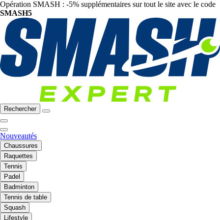
Opération SMASH : -5% supplémentaires sur tout le site avec le code
SMASH5
Rechercher
Nouveautés
Chaussures
Raquettes
Tennis
Padel
Badminton
Tennis de table
Squash
Lifestyle