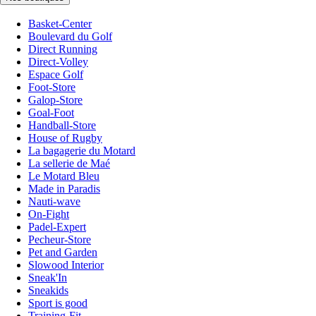
Basket-Center
Boulevard du Golf
Direct Running
Direct-Volley
Espace Golf
Foot-Store
Galop-Store
Goal-Foot
Handball-Store
House of Rugby
La bagagerie du Motard
La sellerie de Maé
Le Motard Bleu
Made in Paradis
Nauti-wave
On-Fight
Padel-Expert
Pecheur-Store
Pet and Garden
Slowood Interior
Sneak'In
Sneakids
Sport is good
Training-Fit