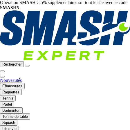
Opération SMASH : -5% supplémentaires sur tout le site avec le code
SMASH5
Rechercher
Nouveautés
Chaussures
Raquettes
Tennis
Padel
Badminton
Tennis de table
Squash
Lifestyle