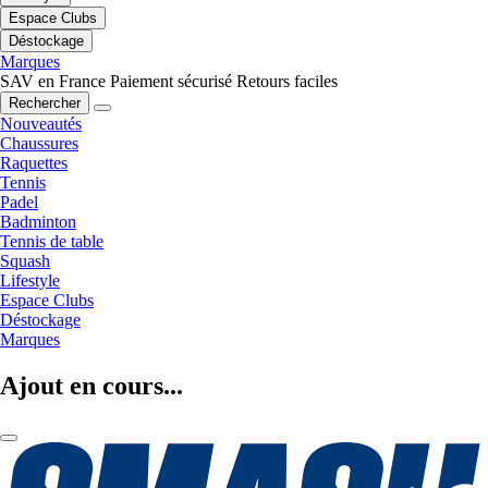
Espace Clubs
Déstockage
Marques
SAV en France
Paiement sécurisé
Retours faciles
Rechercher
Nouveautés
Chaussures
Raquettes
Tennis
Padel
Badminton
Tennis de table
Squash
Lifestyle
Espace Clubs
Déstockage
Marques
Ajout en cours...