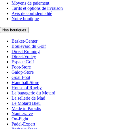
Moyens de paiement
Tarifs et options de livraison
Avis de confidentialité
Notre boutique
Nos boutiques
Basket-Center
Boulevard du Golf
Direct Running
Direct-Volley
Espace Golf
Foot-Store
Galop-Store
Goal-Foot
Handball-Store
House of Rugby
La bagagerie du Motard
La sellerie de Maé
Le Motard Bleu
Made in Paradis
Nauti-wave
On-Fight
Padel-Expert