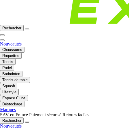
Rechercher
Nouveautés
Chaussures
Raquettes
Tennis
Padel
Badminton
Tennis de table
Squash
Lifestyle
Espace Clubs
Déstockage
Marques
SAV en France
Paiement sécurisé
Retours faciles
Rechercher
Nouveautés