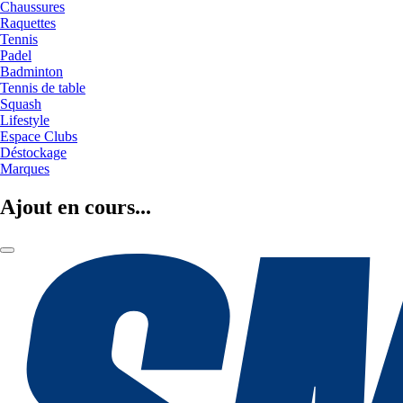
Chaussures
Raquettes
Tennis
Padel
Badminton
Tennis de table
Squash
Lifestyle
Espace Clubs
Déstockage
Marques
Ajout en cours...