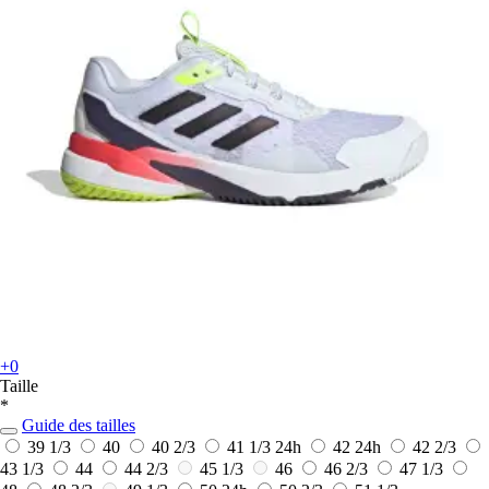
+0
Taille
*
Guide des tailles
39 1/3
40
40 2/3
41 1/3
24h
42
24h
42 2/3
43 1/3
44
44 2/3
45 1/3
46
46 2/3
47 1/3