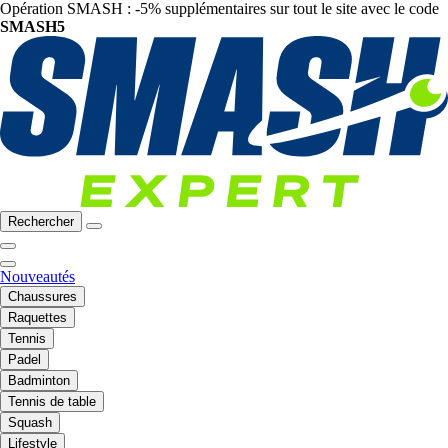
Opération SMASH : -5% supplémentaires sur tout le site avec le code
SMASH5
Rechercher
Nouveautés
Chaussures
Raquettes
Tennis
Padel
Badminton
Tennis de table
Squash
Lifestyle