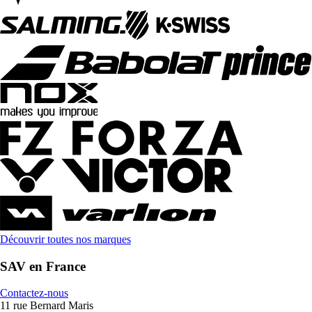
Découvrir toutes nos marques
SAV en France
Contactez-nous
11 rue Bernard Maris