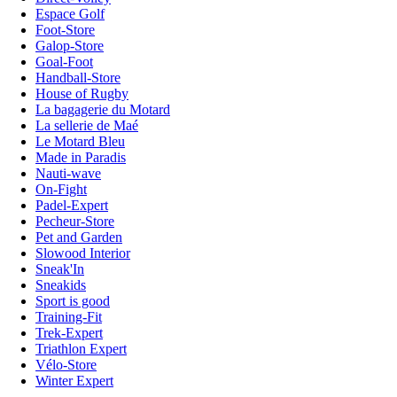
Espace Golf
Foot-Store
Galop-Store
Goal-Foot
Handball-Store
House of Rugby
La bagagerie du Motard
La sellerie de Maé
Le Motard Bleu
Made in Paradis
Nauti-wave
On-Fight
Padel-Expert
Pecheur-Store
Pet and Garden
Slowood Interior
Sneak'In
Sneakids
Sport is good
Training-Fit
Trek-Expert
Triathlon Expert
Vélo-Store
Winter Expert