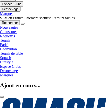
Espace Clubs
Déstockage
Marques
SAV en France
Paiement sécurisé
Retours faciles
Rechercher
Nouveautés
Chaussures
Raquettes
Tennis
Padel
Badminton
Tennis de table
Squash
Lifestyle
Espace Clubs
Déstockage
Marques
Ajout en cours...