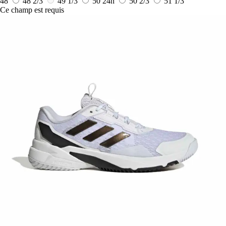
48
48 2/3
49 1/3
50
24h
50 2/3
51 1/3
Ce champ est requis