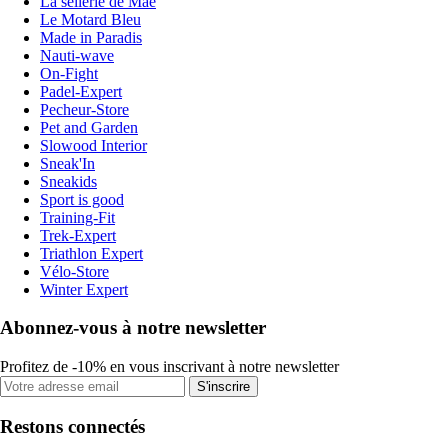
La sellerie de Maé
Le Motard Bleu
Made in Paradis
Nauti-wave
On-Fight
Padel-Expert
Pecheur-Store
Pet and Garden
Slowood Interior
Sneak'In
Sneakids
Sport is good
Training-Fit
Trek-Expert
Triathlon Expert
Vélo-Store
Winter Expert
Abonnez-vous à notre newsletter
Profitez de -10% en vous inscrivant à notre newsletter
S'inscrire
Restons connectés