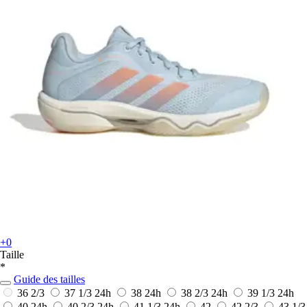
+0
Taille
*
Guide des tailles
36 2/3
37 1/3
24h
38
24h
38 2/3
24h
39 1/3
24h
40
24h
40 2/3
24h
41 1/3
24h
42
42 2/3
43 1/3