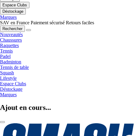
Espace Clubs
Déstockage
Marques
SAV en France
Paiement sécurisé
Retours faciles
Rechercher
Nouveautés
Chaussures
Raquettes
Tennis
Padel
Badminton
Tennis de table
Squash
Lifestyle
Espace Clubs
Déstockage
Marques
Ajout en cours...