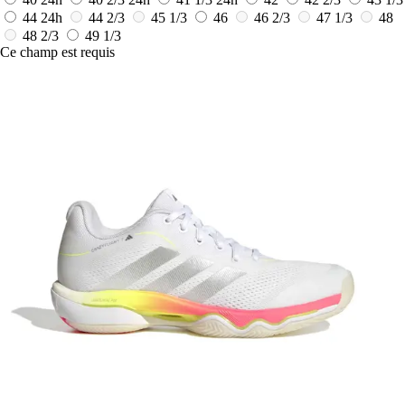
44
24h
44 2/3
45 1/3
46
46 2/3
47 1/3
48
48 2/3
49 1/3
Ce champ est requis