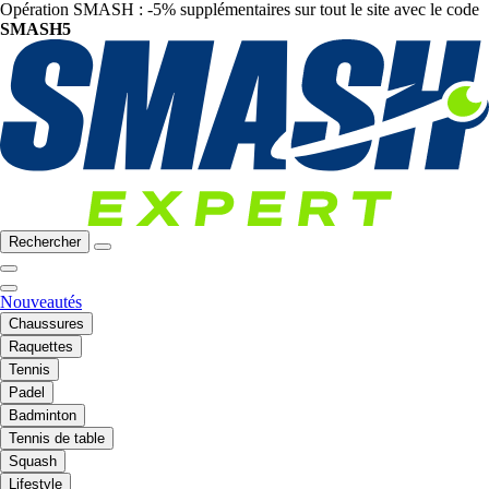
Opération SMASH : -5% supplémentaires sur tout le site avec le code
SMASH5
Rechercher
Nouveautés
Chaussures
Raquettes
Tennis
Padel
Badminton
Tennis de table
Squash
Lifestyle