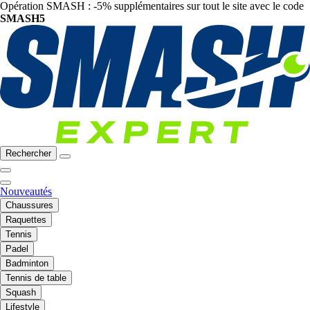
Opération SMASH : -5% supplémentaires sur tout le site avec le code
SMASH5
Rechercher
Nouveautés
Chaussures
Raquettes
Tennis
Padel
Badminton
Tennis de table
Squash
Lifestyle