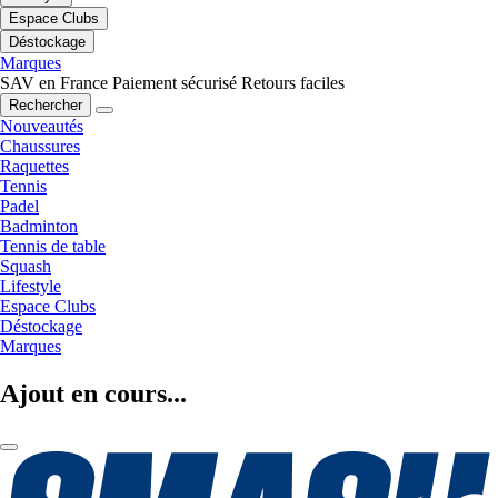
Espace Clubs
Déstockage
Marques
SAV en France
Paiement sécurisé
Retours faciles
Rechercher
Nouveautés
Chaussures
Raquettes
Tennis
Padel
Badminton
Tennis de table
Squash
Lifestyle
Espace Clubs
Déstockage
Marques
Ajout en cours...