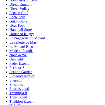
Boulevard du Golf
Direct Running
Direct-Volley
Espace Golf
Foot-Store
Galop-Store
Goal-Foot
Handball-Store
House of Rugby
La bagagerie du Motard
La sellerie de Maé
Le Motard Bleu
Made in Paradis
Nauti-wave
On-Fight
Padel-Expert
Pecheur-Store
Pet and Garden
Slowood Interior
Sneak'In
Sneakids
Sport is good
Training-Fit
Trek-Expert
Triathlon Expert