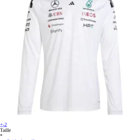
+-2
Taille
*