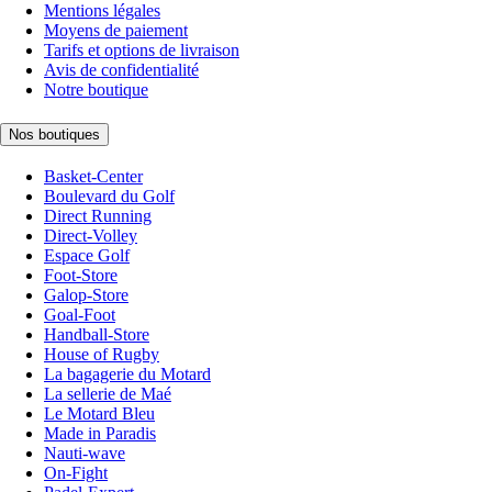
Mentions légales
Moyens de paiement
Tarifs et options de livraison
Avis de confidentialité
Notre boutique
Nos boutiques
Basket-Center
Boulevard du Golf
Direct Running
Direct-Volley
Espace Golf
Foot-Store
Galop-Store
Goal-Foot
Handball-Store
House of Rugby
La bagagerie du Motard
La sellerie de Maé
Le Motard Bleu
Made in Paradis
Nauti-wave
On-Fight