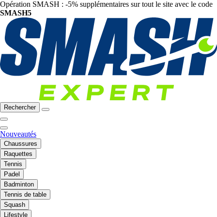
Opération SMASH : -5% supplémentaires sur tout le site avec le code
SMASH5
Rechercher
Nouveautés
Chaussures
Raquettes
Tennis
Padel
Badminton
Tennis de table
Squash
Lifestyle