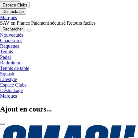
Espace Clubs
Déstockage
Marques
SAV en France
Paiement sécurisé
Retours faciles
Rechercher
Nouveautés
Chaussures
Raquettes
Tennis
Padel
Badminton
Tennis de table
Squash
Lifestyle
Espace Clubs
Déstockage
Marques
Ajout en cours...