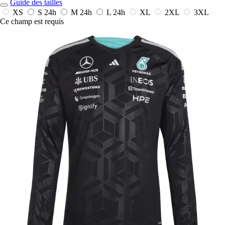
Guide des tailles
XS
S
24h
M
24h
L
24h
XL
2XL
3XL
Ce champ est requis