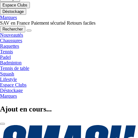
Espace Clubs
Déstockage
Marques
SAV en France
Paiement sécurisé
Retours faciles
Rechercher
Nouveautés
Chaussures
Raquettes
Tennis
Padel
Badminton
Tennis de table
Squash
Lifestyle
Espace Clubs
Déstockage
Marques
Ajout en cours...