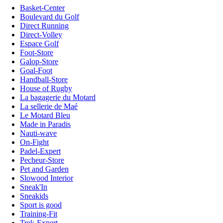
Basket-Center
Boulevard du Golf
Direct Running
Direct-Volley
Espace Golf
Foot-Store
Galop-Store
Goal-Foot
Handball-Store
House of Rugby
La bagagerie du Motard
La sellerie de Maé
Le Motard Bleu
Made in Paradis
Nauti-wave
On-Fight
Padel-Expert
Pecheur-Store
Pet and Garden
Slowood Interior
Sneak'In
Sneakids
Sport is good
Training-Fit
Trek-Expert