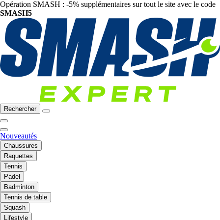
Opération SMASH : -5% supplémentaires sur tout le site avec le code
SMASH5
Rechercher
Nouveautés
Chaussures
Raquettes
Tennis
Padel
Badminton
Tennis de table
Squash
Lifestyle