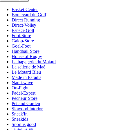
Basket-Center
Boulevard du Golf
Direct Running
Direct-Volley
Espace Golf
Foot-Store
Galop-Store
Goal-Foot
Handball-Store
House of Rugby
La bagagerie du Motard
La sellerie de Maé
Le Motard Bleu
Made in Paradis
Nauti-wave
On-Fight
Padel-Expert
Pecheur-Store
Pet and Garden
Slowood Interior
Sneak'In
Sneakids
Sport is good
Training-Fit