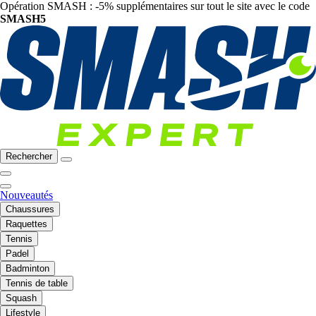
Opération SMASH : -5% supplémentaires sur tout le site avec le code
SMASH5
Rechercher
Nouveautés
Chaussures
Raquettes
Tennis
Padel
Badminton
Tennis de table
Squash
Lifestyle