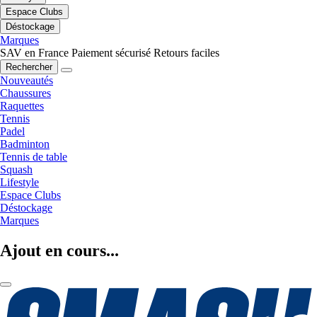
Espace Clubs
Déstockage
Marques
SAV en France
Paiement sécurisé
Retours faciles
Rechercher
Nouveautés
Chaussures
Raquettes
Tennis
Padel
Badminton
Tennis de table
Squash
Lifestyle
Espace Clubs
Déstockage
Marques
Ajout en cours...