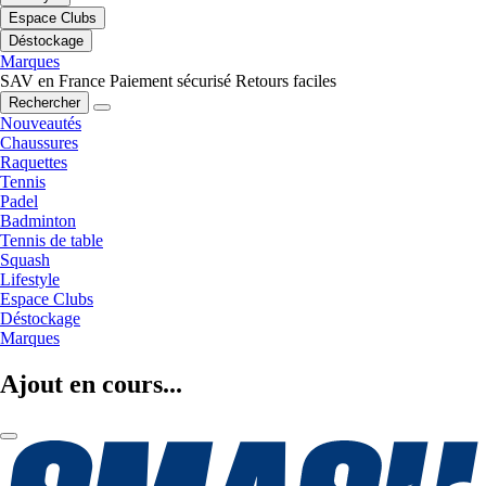
Espace Clubs
Déstockage
Marques
SAV en France
Paiement sécurisé
Retours faciles
Rechercher
Nouveautés
Chaussures
Raquettes
Tennis
Padel
Badminton
Tennis de table
Squash
Lifestyle
Espace Clubs
Déstockage
Marques
Ajout en cours...