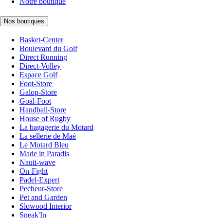
Notre boutique
Nos boutiques
Basket-Center
Boulevard du Golf
Direct Running
Direct-Volley
Espace Golf
Foot-Store
Galop-Store
Goal-Foot
Handball-Store
House of Rugby
La bagagerie du Motard
La sellerie de Maé
Le Motard Bleu
Made in Paradis
Nauti-wave
On-Fight
Padel-Expert
Pecheur-Store
Pet and Garden
Slowood Interior
Sneak'In