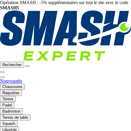
Opération SMASH : -5% supplémentaires sur tout le site avec le code
SMASH5
Rechercher
Nouveautés
Chaussures
Raquettes
Tennis
Padel
Badminton
Tennis de table
Squash
Lifestyle