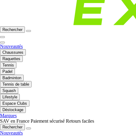
Rechercher
Nouveautés
Chaussures
Raquettes
Tennis
Padel
Badminton
Tennis de table
Squash
Lifestyle
Espace Clubs
Déstockage
Marques
SAV en France
Paiement sécurisé
Retours faciles
Rechercher
Nouveautés