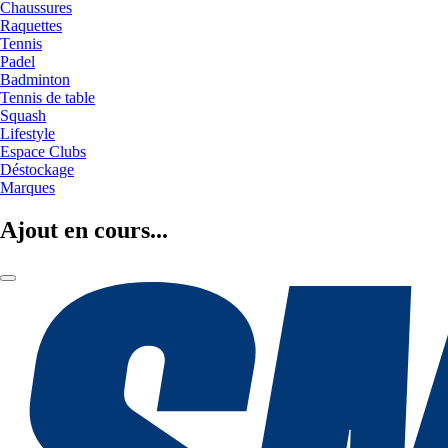
Chaussures
Raquettes
Tennis
Padel
Badminton
Tennis de table
Squash
Lifestyle
Espace Clubs
Déstockage
Marques
Ajout en cours...