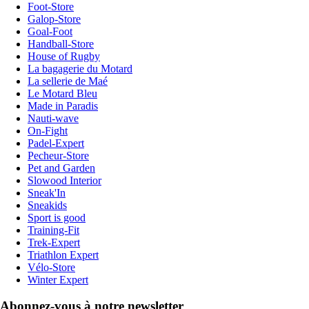
Foot-Store
Galop-Store
Goal-Foot
Handball-Store
House of Rugby
La bagagerie du Motard
La sellerie de Maé
Le Motard Bleu
Made in Paradis
Nauti-wave
On-Fight
Padel-Expert
Pecheur-Store
Pet and Garden
Slowood Interior
Sneak'In
Sneakids
Sport is good
Training-Fit
Trek-Expert
Triathlon Expert
Vélo-Store
Winter Expert
Abonnez-vous à notre newsletter