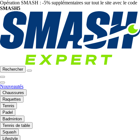
Opération SMASH : -5% supplémentaires sur tout le site avec le code
SMASH5
Rechercher
Nouveautés
Chaussures
Raquettes
Tennis
Padel
Badminton
Tennis de table
Squash
Lifestyle