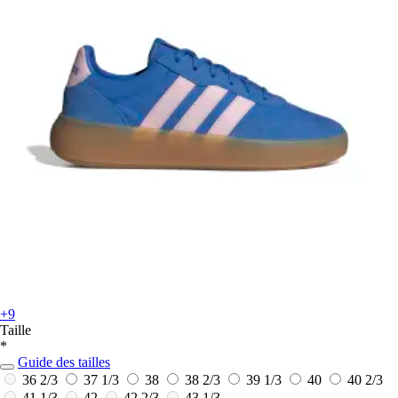
+9
Taille
*
Guide des tailles
36 2/3
37 1/3
38
38 2/3
39 1/3
40
40 2/3
41 1/3
42
42 2/3
43 1/3