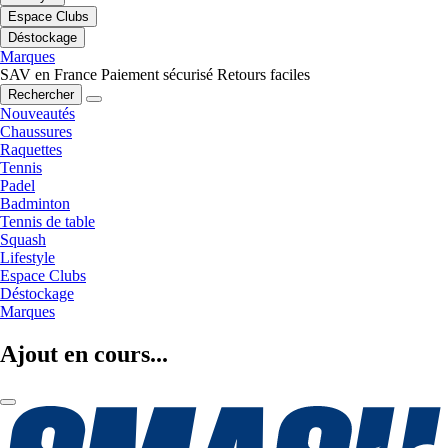
Espace Clubs
Déstockage
Marques
SAV en France
Paiement sécurisé
Retours faciles
Rechercher
Nouveautés
Chaussures
Raquettes
Tennis
Padel
Badminton
Tennis de table
Squash
Lifestyle
Espace Clubs
Déstockage
Marques
Ajout en cours...