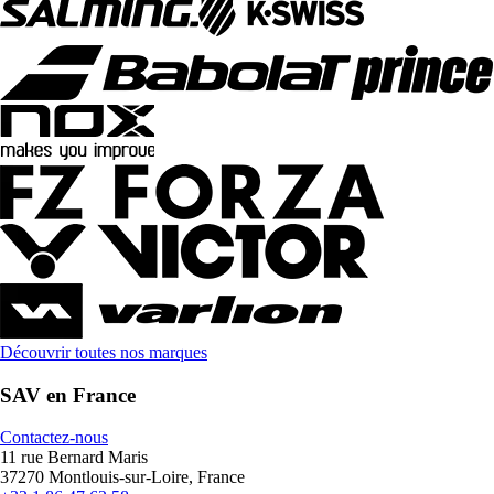
Découvrir toutes nos marques
SAV en France
Contactez-nous
11 rue Bernard Maris
37270 Montlouis-sur-Loire, France