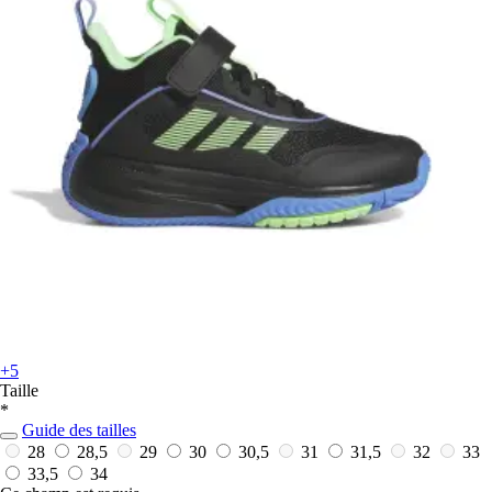
+5
Taille
*
Guide des tailles
28
28,5
29
30
30,5
31
31,5
32
33
33,5
34