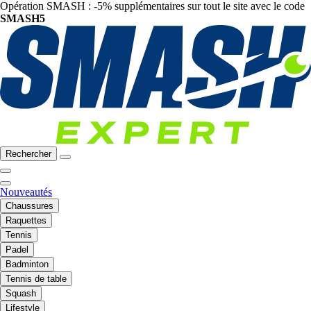
Opération SMASH : -5% supplémentaires sur tout le site avec le code
SMASH5
Rechercher
Nouveautés
Chaussures
Raquettes
Tennis
Padel
Badminton
Tennis de table
Squash
Lifestyle