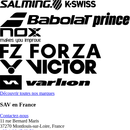
Découvrir toutes nos marques
SAV en France
Contactez-nous
11 rue Bernard Maris
37270 Montlouis-sur-Loire, France