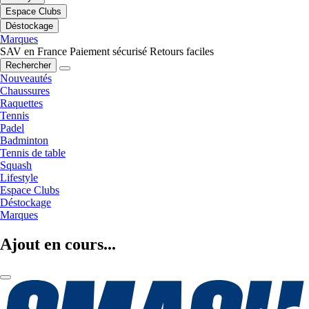
Espace Clubs
Déstockage
Marques
SAV en France
Paiement sécurisé
Retours faciles
Rechercher
Nouveautés
Chaussures
Raquettes
Tennis
Padel
Badminton
Tennis de table
Squash
Lifestyle
Espace Clubs
Déstockage
Marques
Ajout en cours...