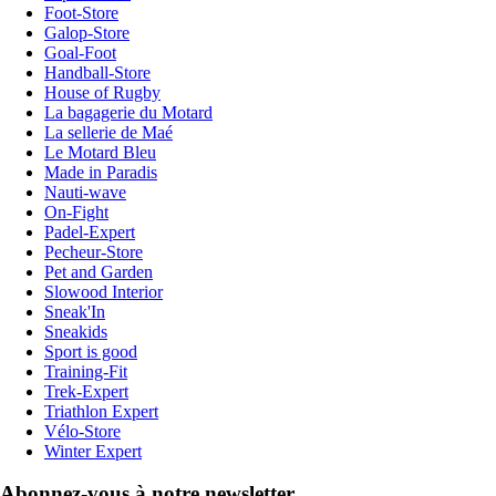
Foot-Store
Galop-Store
Goal-Foot
Handball-Store
House of Rugby
La bagagerie du Motard
La sellerie de Maé
Le Motard Bleu
Made in Paradis
Nauti-wave
On-Fight
Padel-Expert
Pecheur-Store
Pet and Garden
Slowood Interior
Sneak'In
Sneakids
Sport is good
Training-Fit
Trek-Expert
Triathlon Expert
Vélo-Store
Winter Expert
Abonnez-vous à notre newsletter