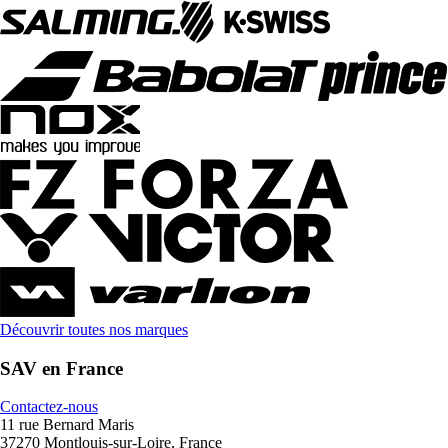
Découvrir toutes nos marques
SAV en France
Contactez-nous
11 rue Bernard Maris
37270 Montlouis-sur-Loire, France