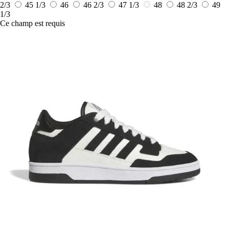
2/3
45 1/3
46
46 2/3
47 1/3
48
48 2/3
49
1/3
Ce champ est requis