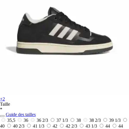
+2
Taille
*
Guide des tailles
35,5
36
36 2/3
37 1/3
38
38 2/3
39 1/3
40
40 2/3
41 1/3
42
42 2/3
43 1/3
44
44