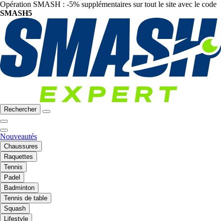
Opération SMASH : -5% supplémentaires sur tout le site avec le code
SMASH5
Rechercher
Nouveautés
Chaussures
Raquettes
Tennis
Padel
Badminton
Tennis de table
Squash
Lifestyle