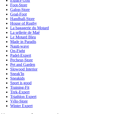
Espace Golf
Foot-Store
Galop-Store
Goal-Foot
Handball-Store
House of Rugby
La bagagerie du Motard
La sellerie de Maé
Le Motard Bleu
Made in Paradis
Nauti-wave
On-Fight
Padel-Expert
Pecheur-Store
Pet and Garden
Slowood Interior
Sneak'In
Sneakids
Sport is good
Training-Fit
Trek-Expert
Triathlon Expert
Vélo-Store
Winter Expert