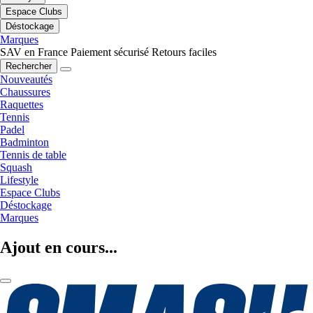
Espace Clubs
Déstockage
Marques
SAV en France
Paiement sécurisé
Retours faciles
Rechercher
Nouveautés
Chaussures
Raquettes
Tennis
Padel
Badminton
Tennis de table
Squash
Lifestyle
Espace Clubs
Déstockage
Marques
Ajout en cours...