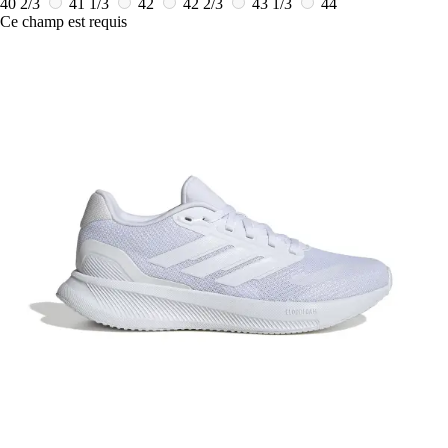
40 2/3
41 1/3
42
42 2/3
43 1/3
44
Ce champ est requis