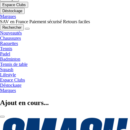
Espace Clubs
Déstockage
Marques
SAV en France
Paiement sécurisé
Retours faciles
Rechercher
Nouveautés
Chaussures
Raquettes
Tennis
Padel
Badminton
Tennis de table
Squash
Lifestyle
Espace Clubs
Déstockage
Marques
Ajout en cours...