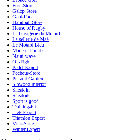
Foot-Store
Galop-Store
Goal-Foot
Handball-Store
House of Rugby
La bagagerie du Motard
La sellerie de Maé
Le Motard Bleu
Made in Paradis
Nauti-wave
On-Fight
Padel-Expert
Pecheur-Store
Pet and Garden
Slowood Interior
Sneak'In
Sneakids
Sport is good
Training-Fit
Trek-Expert
Triathlon Expert
Vélo-Store
Winter Expert