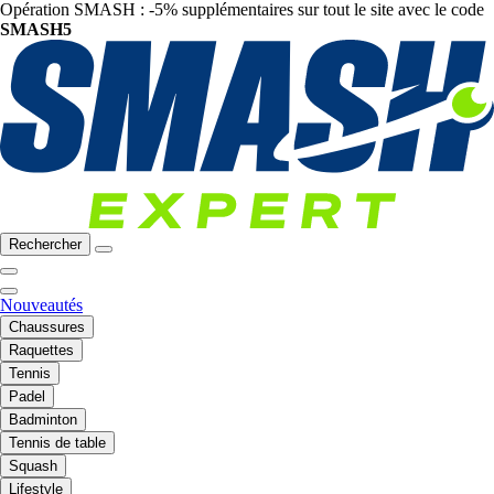
Opération SMASH : -5% supplémentaires sur tout le site avec le code
SMASH5
Rechercher
Nouveautés
Chaussures
Raquettes
Tennis
Padel
Badminton
Tennis de table
Squash
Lifestyle