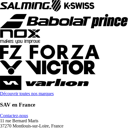
Découvrir toutes nos marques
SAV en France
Contactez-nous
11 rue Bernard Maris
37270 Montlouis-sur-Loire, France