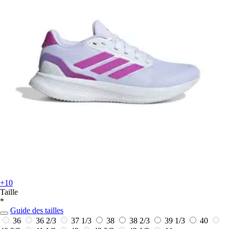
+10
Taille
*
Guide des tailles
36
36 2/3
37 1/3
38
38 2/3
39 1/3
40