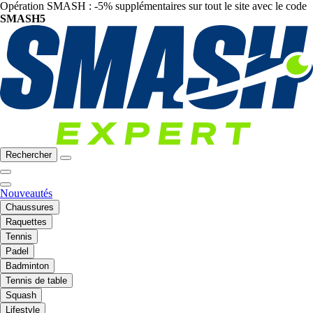
Opération SMASH : -5% supplémentaires sur tout le site avec le code
SMASH5
Rechercher
Nouveautés
Chaussures
Raquettes
Tennis
Padel
Badminton
Tennis de table
Squash
Lifestyle