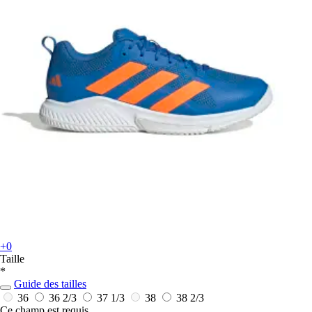
+0
Taille
*
Guide des tailles
36
36 2/3
37 1/3
38
38 2/3
Ce champ est requis