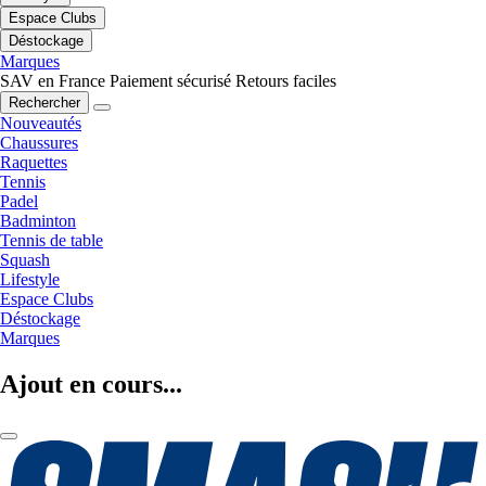
Espace Clubs
Déstockage
Marques
SAV en France
Paiement sécurisé
Retours faciles
Rechercher
Nouveautés
Chaussures
Raquettes
Tennis
Padel
Badminton
Tennis de table
Squash
Lifestyle
Espace Clubs
Déstockage
Marques
Ajout en cours...