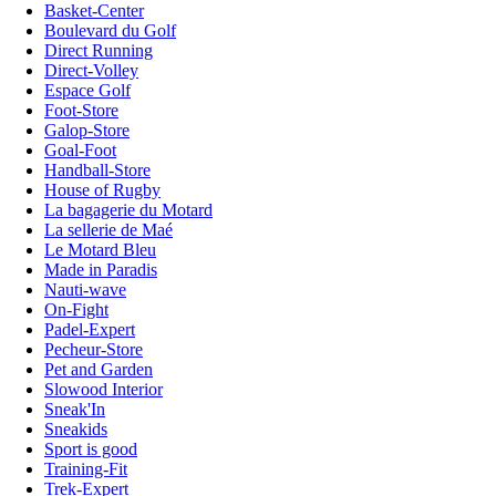
Basket-Center
Boulevard du Golf
Direct Running
Direct-Volley
Espace Golf
Foot-Store
Galop-Store
Goal-Foot
Handball-Store
House of Rugby
La bagagerie du Motard
La sellerie de Maé
Le Motard Bleu
Made in Paradis
Nauti-wave
On-Fight
Padel-Expert
Pecheur-Store
Pet and Garden
Slowood Interior
Sneak'In
Sneakids
Sport is good
Training-Fit
Trek-Expert