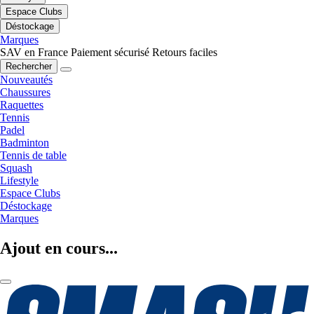
Espace Clubs
Déstockage
Marques
SAV en France
Paiement sécurisé
Retours faciles
Rechercher
Nouveautés
Chaussures
Raquettes
Tennis
Padel
Badminton
Tennis de table
Squash
Lifestyle
Espace Clubs
Déstockage
Marques
Ajout en cours...