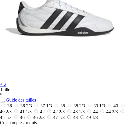
+-2
Taille
*
Guide des tailles
36
36 2/3
37 1/3
38
38 2/3
39 1/3
40
40 2/3
41 1/3
42
42 2/3
43 1/3
44
44 2/3
45 1/3
46
46 2/3
47 1/3
48
49 1/3
Ce champ est requis