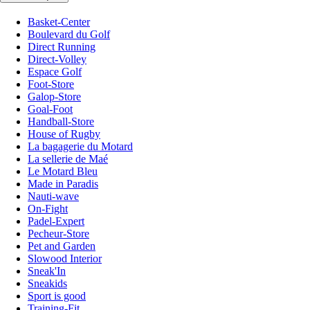
Basket-Center
Boulevard du Golf
Direct Running
Direct-Volley
Espace Golf
Foot-Store
Galop-Store
Goal-Foot
Handball-Store
House of Rugby
La bagagerie du Motard
La sellerie de Maé
Le Motard Bleu
Made in Paradis
Nauti-wave
On-Fight
Padel-Expert
Pecheur-Store
Pet and Garden
Slowood Interior
Sneak'In
Sneakids
Sport is good
Training-Fit