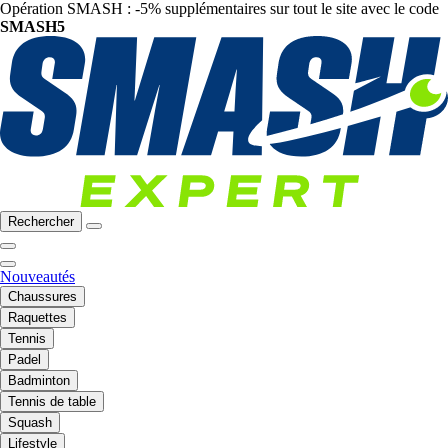
Opération SMASH : -5% supplémentaires sur tout le site avec le code
SMASH5
Rechercher
Nouveautés
Chaussures
Raquettes
Tennis
Padel
Badminton
Tennis de table
Squash
Lifestyle