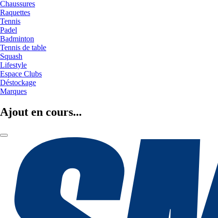
Chaussures
Raquettes
Tennis
Padel
Badminton
Tennis de table
Squash
Lifestyle
Espace Clubs
Déstockage
Marques
Ajout en cours...