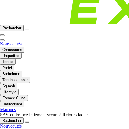
Rechercher
Nouveautés
Chaussures
Raquettes
Tennis
Padel
Badminton
Tennis de table
Squash
Lifestyle
Espace Clubs
Déstockage
Marques
SAV en France
Paiement sécurisé
Retours faciles
Rechercher
Nouveautés