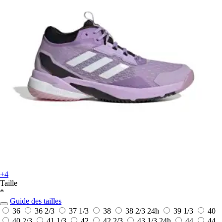
+4
Taille
*
Guide des tailles
36
36 2/3
37 1/3
38
38 2/3
24h
39 1/3
40
40 2/3
41 1/3
42
42 2/3
43 1/3
24h
44
44