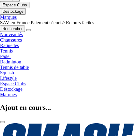
Espace Clubs
Déstockage
Marques
SAV en France
Paiement sécurisé
Retours faciles
Rechercher
Nouveautés
Chaussures
Raquettes
Tennis
Padel
Badminton
Tennis de table
Squash
Lifestyle
Espace Clubs
Déstockage
Marques
Ajout en cours...