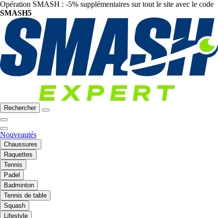
Opération SMASH : -5% supplémentaires sur tout le site avec le code
SMASH5
Rechercher
Nouveautés
Chaussures
Raquettes
Tennis
Padel
Badminton
Tennis de table
Squash
Lifestyle