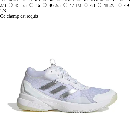
2/3
45 1/3
46
46 2/3
47 1/3
48
48 2/3
49
1/3
Ce champ est requis