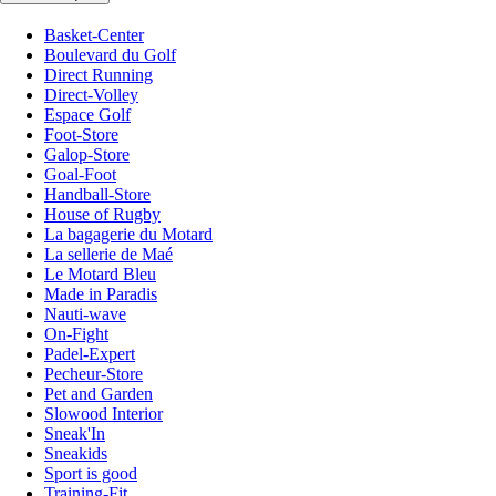
Basket-Center
Boulevard du Golf
Direct Running
Direct-Volley
Espace Golf
Foot-Store
Galop-Store
Goal-Foot
Handball-Store
House of Rugby
La bagagerie du Motard
La sellerie de Maé
Le Motard Bleu
Made in Paradis
Nauti-wave
On-Fight
Padel-Expert
Pecheur-Store
Pet and Garden
Slowood Interior
Sneak'In
Sneakids
Sport is good
Training-Fit