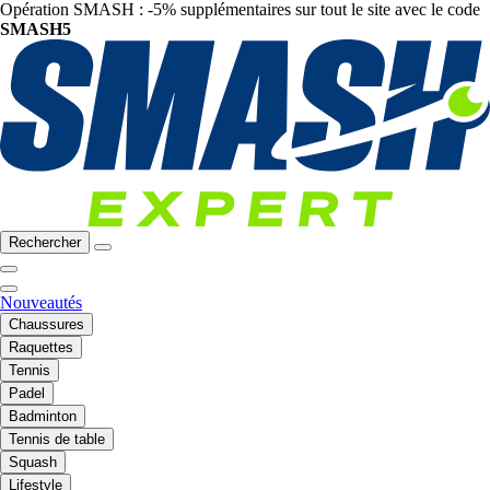
Opération SMASH : -5% supplémentaires sur tout le site avec le code
SMASH5
Rechercher
Nouveautés
Chaussures
Raquettes
Tennis
Padel
Badminton
Tennis de table
Squash
Lifestyle