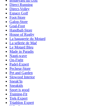
Boulevard du Golf
Direct Running
Direct-Volley
Espace Golf
Foot-Store
Galop-Store
Goal-Foot
Handball-Store
House of Rugby
La bagagerie du Motard
La sellerie de Maé
Le Motard Bleu
Made in Paradis
Nauti-wave
On-Fight
Padel-Expert
Pecheur-Store
Pet and Garden
Slowood Interior
Sneak'In
Sneakids
Sport is good
Training-Fit
Trek-Expert
Triathlon Expert