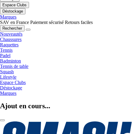
Espace Clubs
Déstockage
Marques
SAV en France
Paiement sécurisé
Retours faciles
Rechercher
Nouveautés
Chaussures
Raquettes
Tennis
Padel
Badminton
Tennis de table
Squash
Lifestyle
Espace Clubs
Déstockage
Marques
Ajout en cours...