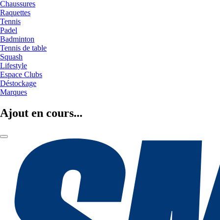
Chaussures
Raquettes
Tennis
Padel
Badminton
Tennis de table
Squash
Lifestyle
Espace Clubs
Déstockage
Marques
Ajout en cours...