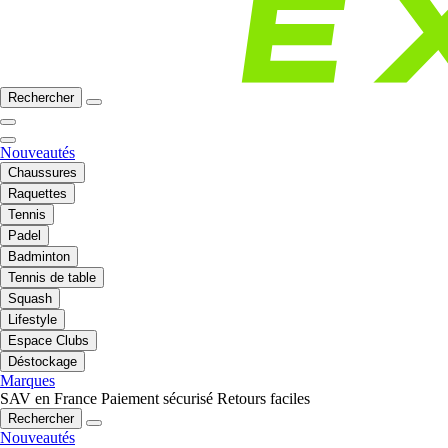
Rechercher
Nouveautés
Chaussures
Raquettes
Tennis
Padel
Badminton
Tennis de table
Squash
Lifestyle
Espace Clubs
Déstockage
Marques
SAV en France
Paiement sécurisé
Retours faciles
Rechercher
Nouveautés