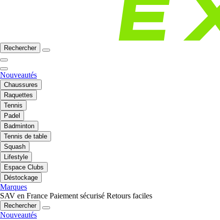
Rechercher
Nouveautés
Chaussures
Raquettes
Tennis
Padel
Badminton
Tennis de table
Squash
Lifestyle
Espace Clubs
Déstockage
Marques
SAV en France
Paiement sécurisé
Retours faciles
Rechercher
Nouveautés