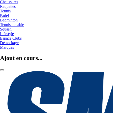
Chaussures
Raquettes
Tennis
Padel
Badminton
Tennis de table
Squash
Lifestyle
Espace Clubs
Déstockage
Marques
Ajout en cours...