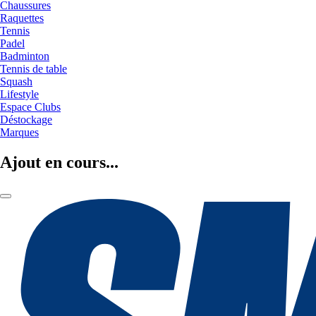
Chaussures
Raquettes
Tennis
Padel
Badminton
Tennis de table
Squash
Lifestyle
Espace Clubs
Déstockage
Marques
Ajout en cours...