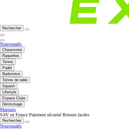
Rechercher
Nouveautés
Chaussures
Raquettes
Tennis
Padel
Badminton
Tennis de table
Squash
Lifestyle
Espace Clubs
Déstockage
Marques
SAV en France
Paiement sécurisé
Retours faciles
Rechercher
Nouveautés