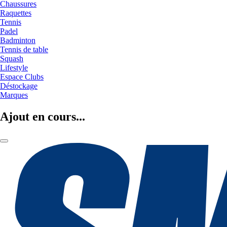
Chaussures
Raquettes
Tennis
Padel
Badminton
Tennis de table
Squash
Lifestyle
Espace Clubs
Déstockage
Marques
Ajout en cours...