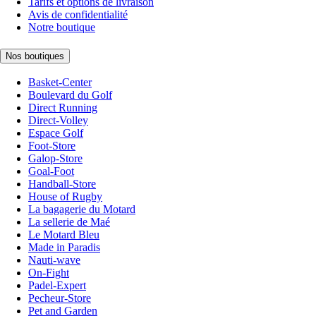
Tarifs et options de livraison
Avis de confidentialité
Notre boutique
Nos boutiques
Basket-Center
Boulevard du Golf
Direct Running
Direct-Volley
Espace Golf
Foot-Store
Galop-Store
Goal-Foot
Handball-Store
House of Rugby
La bagagerie du Motard
La sellerie de Maé
Le Motard Bleu
Made in Paradis
Nauti-wave
On-Fight
Padel-Expert
Pecheur-Store
Pet and Garden