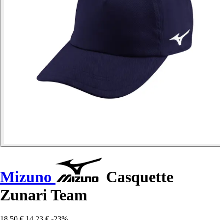
Mizuno
Casquette
Zunari Team
18,50 €
14,23 €
-23%