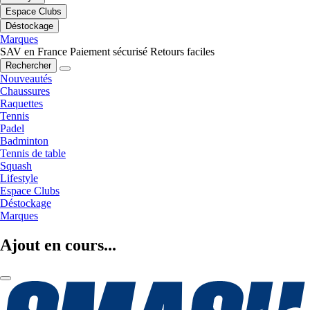
Espace Clubs
Déstockage
Marques
SAV en France
Paiement sécurisé
Retours faciles
Rechercher
Nouveautés
Chaussures
Raquettes
Tennis
Padel
Badminton
Tennis de table
Squash
Lifestyle
Espace Clubs
Déstockage
Marques
Ajout en cours...