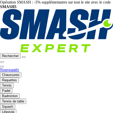
Opération SMASH : -5% supplémentaires sur tout le site avec le code
SMASH5
Rechercher
Nouveautés
Chaussures
Raquettes
Tennis
Padel
Badminton
Tennis de table
Squash
Lifestyle