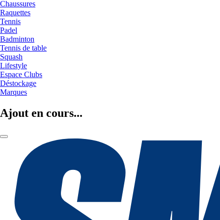
Chaussures
Raquettes
Tennis
Padel
Badminton
Tennis de table
Squash
Lifestyle
Espace Clubs
Déstockage
Marques
Ajout en cours...