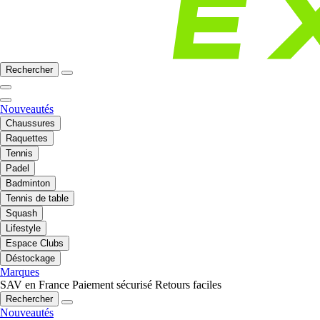
Rechercher
Nouveautés
Chaussures
Raquettes
Tennis
Padel
Badminton
Tennis de table
Squash
Lifestyle
Espace Clubs
Déstockage
Marques
SAV en France
Paiement sécurisé
Retours faciles
Rechercher
Nouveautés