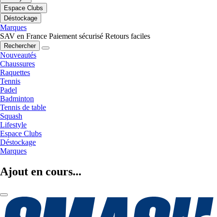
Espace Clubs
Déstockage
Marques
SAV en France
Paiement sécurisé
Retours faciles
Rechercher
Nouveautés
Chaussures
Raquettes
Tennis
Padel
Badminton
Tennis de table
Squash
Lifestyle
Espace Clubs
Déstockage
Marques
Ajout en cours...