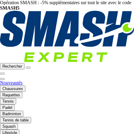
Opération SMASH : -5% supplémentaires sur tout le site avec le code
SMASH5
Rechercher
Nouveautés
Chaussures
Raquettes
Tennis
Padel
Badminton
Tennis de table
Squash
Lifestyle