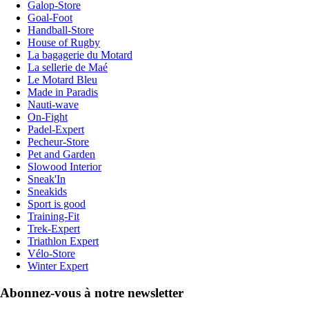
Galop-Store
Goal-Foot
Handball-Store
House of Rugby
La bagagerie du Motard
La sellerie de Maé
Le Motard Bleu
Made in Paradis
Nauti-wave
On-Fight
Padel-Expert
Pecheur-Store
Pet and Garden
Slowood Interior
Sneak'In
Sneakids
Sport is good
Training-Fit
Trek-Expert
Triathlon Expert
Vélo-Store
Winter Expert
Abonnez-vous à notre newsletter