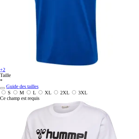
+2
Taille
*
Guide des tailles
S
M
L
XL
2XL
3XL
Ce champ est requis