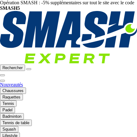
Opération SMASH : -5% supplémentaires sur tout le site avec le code
SMASH5
Rechercher
Nouveautés
Chaussures
Raquettes
Tennis
Padel
Badminton
Tennis de table
Squash
Lifestyle