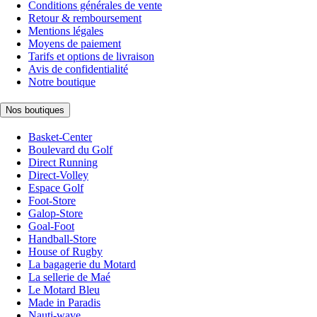
Conditions générales de vente
Retour & remboursement
Mentions légales
Moyens de paiement
Tarifs et options de livraison
Avis de confidentialité
Notre boutique
Nos boutiques
Basket-Center
Boulevard du Golf
Direct Running
Direct-Volley
Espace Golf
Foot-Store
Galop-Store
Goal-Foot
Handball-Store
House of Rugby
La bagagerie du Motard
La sellerie de Maé
Le Motard Bleu
Made in Paradis
Nauti-wave