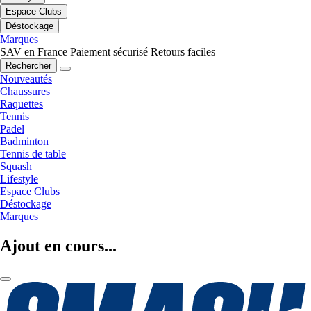
Espace Clubs
Déstockage
Marques
SAV en France
Paiement sécurisé
Retours faciles
Rechercher
Nouveautés
Chaussures
Raquettes
Tennis
Padel
Badminton
Tennis de table
Squash
Lifestyle
Espace Clubs
Déstockage
Marques
Ajout en cours...