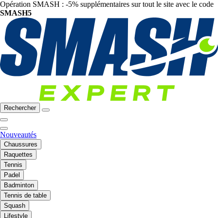
Opération SMASH : -5% supplémentaires sur tout le site avec le code
SMASH5
Rechercher
Nouveautés
Chaussures
Raquettes
Tennis
Padel
Badminton
Tennis de table
Squash
Lifestyle