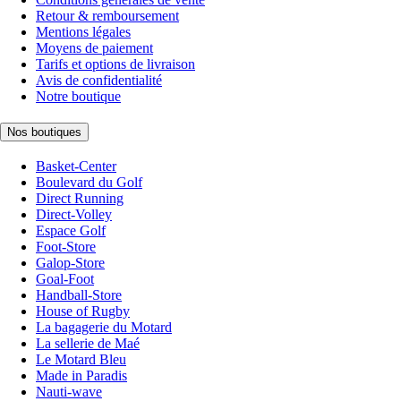
Retour & remboursement
Mentions légales
Moyens de paiement
Tarifs et options de livraison
Avis de confidentialité
Notre boutique
Nos boutiques
Basket-Center
Boulevard du Golf
Direct Running
Direct-Volley
Espace Golf
Foot-Store
Galop-Store
Goal-Foot
Handball-Store
House of Rugby
La bagagerie du Motard
La sellerie de Maé
Le Motard Bleu
Made in Paradis
Nauti-wave