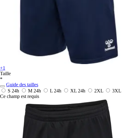
+1
Taille
*
Guide des tailles
S
24h
M
24h
L
24h
XL
24h
2XL
3XL
Ce champ est requis