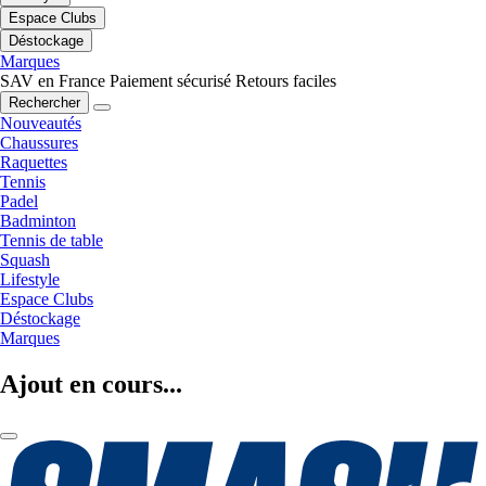
Espace Clubs
Déstockage
Marques
SAV en France
Paiement sécurisé
Retours faciles
Rechercher
Nouveautés
Chaussures
Raquettes
Tennis
Padel
Badminton
Tennis de table
Squash
Lifestyle
Espace Clubs
Déstockage
Marques
Ajout en cours...