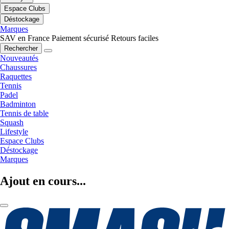
Espace Clubs
Déstockage
Marques
SAV en France
Paiement sécurisé
Retours faciles
Rechercher
Nouveautés
Chaussures
Raquettes
Tennis
Padel
Badminton
Tennis de table
Squash
Lifestyle
Espace Clubs
Déstockage
Marques
Ajout en cours...