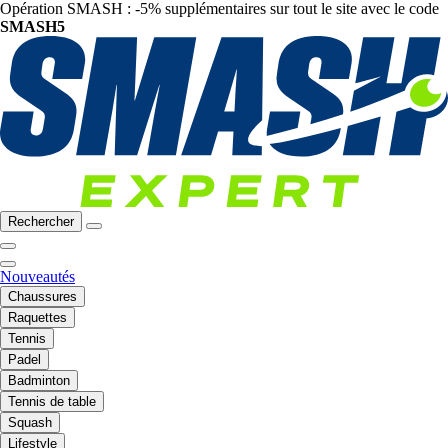
Opération SMASH : -5% supplémentaires sur tout le site avec le code
SMASH5
Rechercher
Nouveautés
Chaussures
Raquettes
Tennis
Padel
Badminton
Tennis de table
Squash
Lifestyle