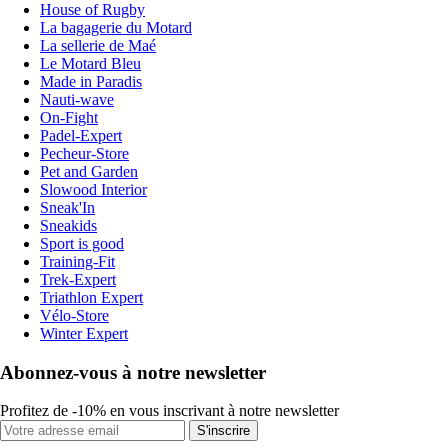
House of Rugby
La bagagerie du Motard
La sellerie de Maé
Le Motard Bleu
Made in Paradis
Nauti-wave
On-Fight
Padel-Expert
Pecheur-Store
Pet and Garden
Slowood Interior
Sneak'In
Sneakids
Sport is good
Training-Fit
Trek-Expert
Triathlon Expert
Vélo-Store
Winter Expert
Abonnez-vous à notre newsletter
Profitez de -10% en vous inscrivant à notre newsletter
S'inscrire