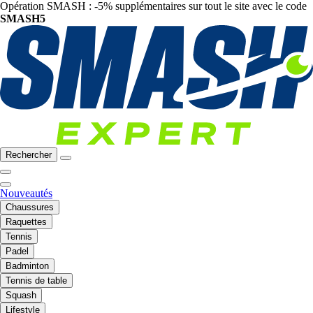
Opération SMASH : -5% supplémentaires sur tout le site avec le code
SMASH5
Rechercher
Nouveautés
Chaussures
Raquettes
Tennis
Padel
Badminton
Tennis de table
Squash
Lifestyle