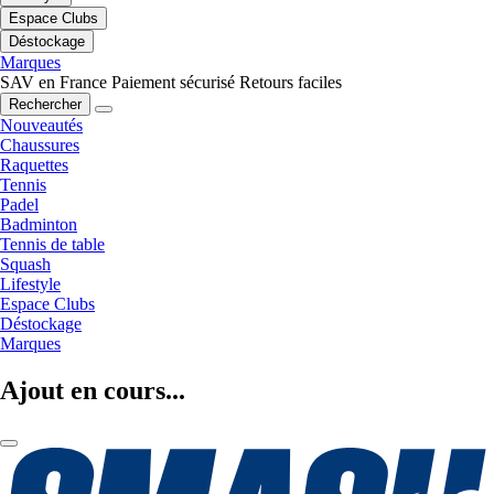
Espace Clubs
Déstockage
Marques
SAV en France
Paiement sécurisé
Retours faciles
Rechercher
Nouveautés
Chaussures
Raquettes
Tennis
Padel
Badminton
Tennis de table
Squash
Lifestyle
Espace Clubs
Déstockage
Marques
Ajout en cours...