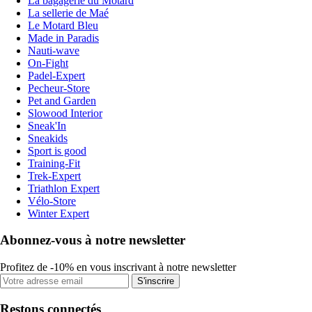
La bagagerie du Motard
La sellerie de Maé
Le Motard Bleu
Made in Paradis
Nauti-wave
On-Fight
Padel-Expert
Pecheur-Store
Pet and Garden
Slowood Interior
Sneak'In
Sneakids
Sport is good
Training-Fit
Trek-Expert
Triathlon Expert
Vélo-Store
Winter Expert
Abonnez-vous à notre newsletter
Profitez de -10% en vous inscrivant à notre newsletter
S'inscrire
Restons connectés