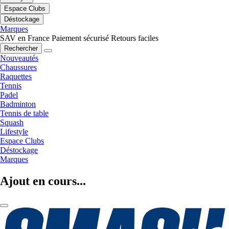
Espace Clubs
Déstockage
Marques
SAV en France
Paiement sécurisé
Retours faciles
Rechercher
Nouveautés
Chaussures
Raquettes
Tennis
Padel
Badminton
Tennis de table
Squash
Lifestyle
Espace Clubs
Déstockage
Marques
Ajout en cours...