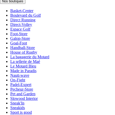
Nos boutiques
Basket-Center
Boulevard du Golf
Direct Running
Direct-Volley
Espace Golf
Foot-Store
Galop-Store
Goal-Foot
Handball-Store
House of Rugby
La bagagerie du Motard
La sellerie de Maé
Le Motard Bleu
Made in Paradis
Nauti-wave
On-Fight
Padel-Expert
Pecheur-Store
Pet and Garden
Slowood Interior
Sneak'In
Sneakids
Sport is good