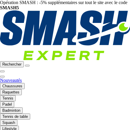
Opération SMASH : -5% supplémentaires sur tout le site avec le code
SMASH5
Rechercher
Nouveautés
Chaussures
Raquettes
Tennis
Padel
Badminton
Tennis de table
Squash
Lifestyle