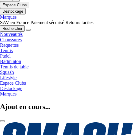
Espace Clubs
Déstockage
Marques
SAV en France
Paiement sécurisé
Retours faciles
Rechercher
Nouveautés
Chaussures
Raquettes
Tennis
Padel
Badminton
Tennis de table
Squash
Lifestyle
Espace Clubs
Déstockage
Marques
Ajout en cours...