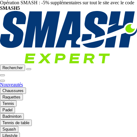
Opération SMASH : -5% supplémentaires sur tout le site avec le code
SMASH5
Rechercher
Nouveautés
Chaussures
Raquettes
Tennis
Padel
Badminton
Tennis de table
Squash
Lifestyle