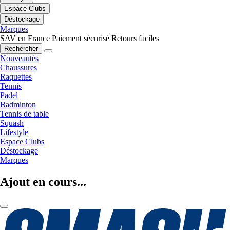
Espace Clubs
Déstockage
Marques
SAV en France
Paiement sécurisé
Retours faciles
Rechercher
Nouveautés
Chaussures
Raquettes
Tennis
Padel
Badminton
Tennis de table
Squash
Lifestyle
Espace Clubs
Déstockage
Marques
Ajout en cours...