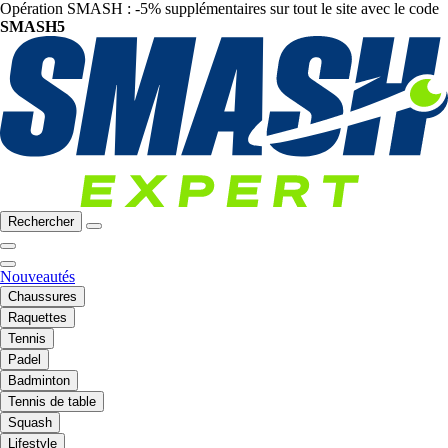
Opération SMASH : -5% supplémentaires sur tout le site avec le code
SMASH5
Rechercher
Nouveautés
Chaussures
Raquettes
Tennis
Padel
Badminton
Tennis de table
Squash
Lifestyle