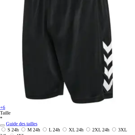
+6
Taille
*
Guide des tailles
S
24h
M
24h
L
24h
XL
24h
2XL
24h
3XL