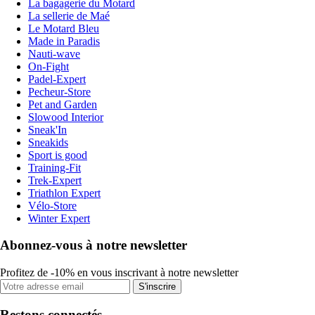
La bagagerie du Motard
La sellerie de Maé
Le Motard Bleu
Made in Paradis
Nauti-wave
On-Fight
Padel-Expert
Pecheur-Store
Pet and Garden
Slowood Interior
Sneak'In
Sneakids
Sport is good
Training-Fit
Trek-Expert
Triathlon Expert
Vélo-Store
Winter Expert
Abonnez-vous à notre newsletter
Profitez de -10% en vous inscrivant à notre newsletter
S'inscrire
Restons connectés